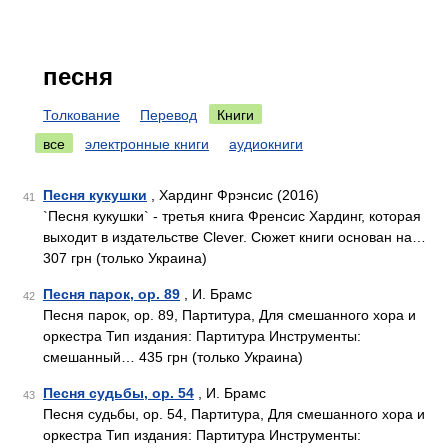
песня
Толкование
Перевод
Книги
все
электронные книги
аудиокниги
Песня кукушки
, Хардинг Фрэнсис (2016)
41
`Песня кукушки` - третья книга Френсис Хардинг, которая
выходит в издательстве Clever. Сюжет книги основан на…
307 грн (только Украина)
Песня парок, ор. 89
, И. Брамс
42
Песня парок, ор. 89, Партитура, Для смешанного хора и
оркестра Тип издания: Партитура Инструменты:
смешанный… 435 грн (только Украина)
Песня судьбы, ор. 54
, И. Брамс
43
Песня судьбы, ор. 54, Партитура, Для смешанного хора и
оркестра Тип издания: Партитура Инструменты: