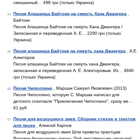
смешанный… 498 грн (только Украина)
Песня Алашинца Байтоки на смерть Хана Джангера
,
44
Байтоки
Песня Алашинца Байтоки на смерть Хана Джангера /
Записанная и переведенная А. Е… 2290 грн (только
Украина)
Песня алашинца Байтоки на смерть хана Джангера
, А.Е.
45
Алекторов
Песня алашинца Байтоки на смерть хана Джангера,
записанная и переведенная А. Е. Алекторовым. Из… 4846
грн (только Украина)
Песня Чиполлино
, Маршак Самуил Яковлевич (2013)
46
Песня Чиполлино, которую С. Маршак написал для
детского спектакля "Приключения Чиполлино", сразу же…
61 руб
Песня для воздушного змея. Сборник стихов и текстов
47
для песен
, Алексей Карпов
Песня для воздушного змея Шли приветы праотцам
Вопреки бездушному закону, Пой черствеющим сердцам!