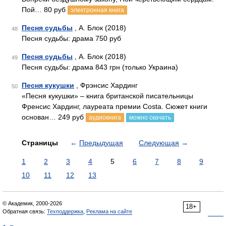
Пой… 80 руб
электронная книга
Песня судьбы
, А. Блок (2018)
48
Песня судьбы: драма 750 руб
Песня судьбы
, А. Блок (2018)
49
Песня судьбы: драма 843 грн (только Украина)
Песня кукушки
, Фрэнсис Хардинг
50
«Песня кукушки» – книга британской писательницы
Френсис Хардинг, лауреата премии Costa. Сюжет книги
основан… 249 руб
аудиокнига
можно скачать
Страницы
←
Предыдущая
Следующая
→
1
2
3
4
5
6
7
8
9
10
11
12
13
© Академик, 2000-2026
18+
Обратная связь:
Техподдержка
,
Реклама на сайте